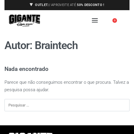
🔻
OUTLET
// APROVEITE ATÉ
50% DESCONTO !
ENVIOS APENAS PARA A EUROPA,
🇪🇺
0
VEJA AS CONDIÇÕES
Autor:
Braintech
Nada encontrado
Parece que não conseguimos encontrar o que procura. Talvez a
pesquisa possa ajudar.