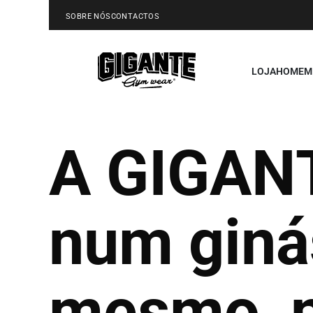
SOBRE NÓS
CONTACTOS
LOJA
HOMEM
A GIGAN
num ginás
mesmo, n