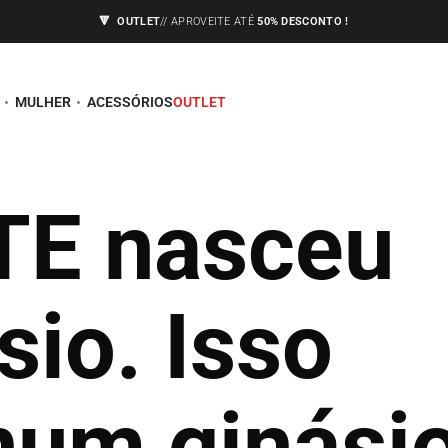
🔻
OUTLET
// APROVEITE ATÉ
50% DESCONTO !
ENVIOS APENAS PARA A EUROPA,
🇪🇺
VEJA AS CONDIÇÕES
MULHER
ACESSÓRIOS
OUTLET
TE nasceu
io. Isso
um ginásio