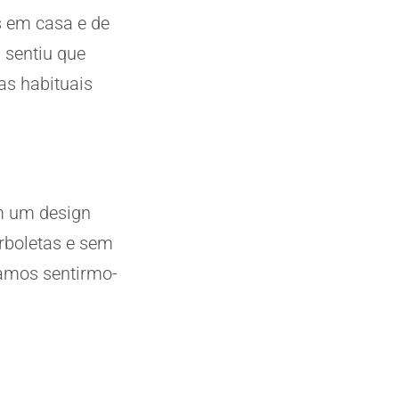
s em casa e de
 sentiu que
as habituais
m um design
orboletas e sem
ramos sentirmo-