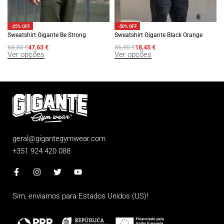
-25% OFF
-50% OFF
Sweatshirt Gigante Be Strong
Sweatshirt Gigante Black Orange
63,50
€
47,63
€
36,90
€
18,45
€
Ver opções
Ver opções
geral@gigantegymwear.com
+351 924 420 088
Sim, enviamos para
Estados Unidos (US)
!