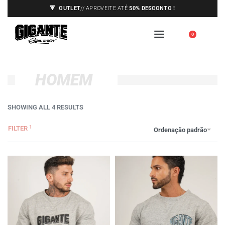
🔻
OUTLET
// APROVEITE ATÉ
50% DESCONTO !
ENVIOS APENAS PARA A EUROPA,
🇪🇺
0
VEJA AS CONDIÇÕES
HOMEM
SHOWING ALL 4 RESULTS
FILTER
Ordenação padrão