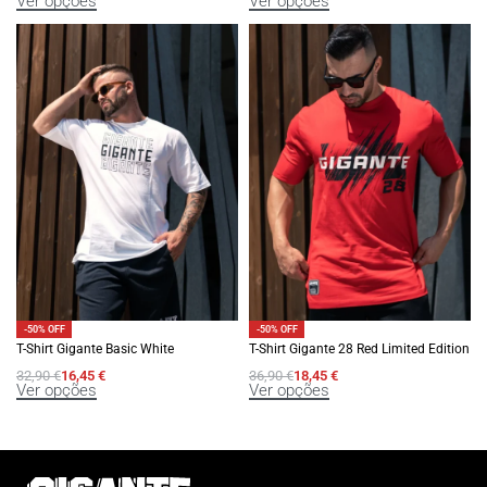
Ver opções
Ver opções
-50% OFF
-50% OFF
T-Shirt Gigante Basic White
T-Shirt Gigante 28 Red Limited Edition
32,90
€
16,45
€
36,90
€
18,45
€
Ver opções
Ver opções