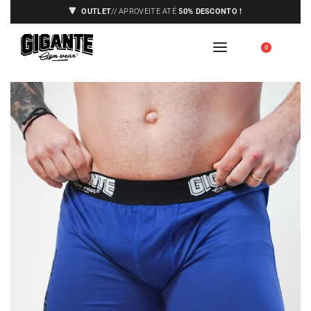
🔻
OUTLET
// APROVEITE ATÉ
50% DESCONTO !
ENVIOS APENAS PARA A EUROPA,
🇪🇺
0
VEJA AS CONDIÇÕES