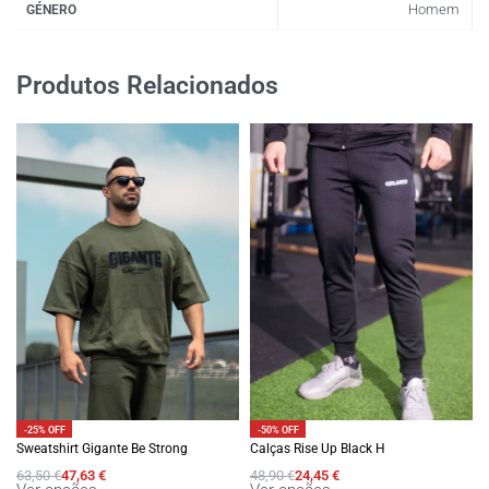
Homem
GÉNERO
Produtos Relacionados
-25% OFF
-50% OFF
Sweatshirt Gigante Be Strong
Calças Rise Up Black H
63,50
€
47,63
€
48,90
€
24,45
€