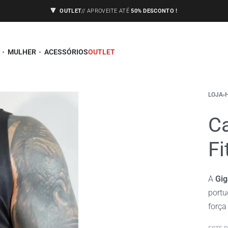
🔻
OUTLET
// APROVEITE ATÉ
50% DESCONTO !
ENVIOS APENAS PARA A EUROPA,
🇪🇺
VEJA AS CONDIÇÕES
MULHER
ACESSÓRIOS
OUTLET
LOJA
›
Ca
Fi
A
Gi
portu
força