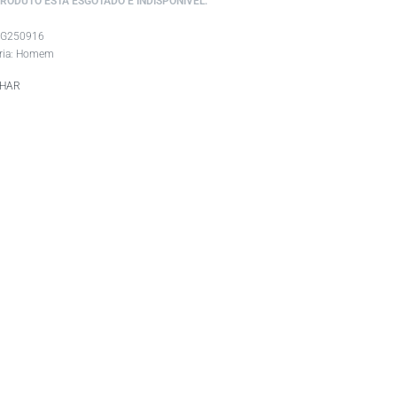
PRODUTO ESTÁ ESGOTADO E INDISPONÍVEL.
IG250916
ria:
Homem
LHAR