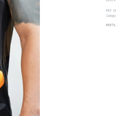
ESTE 
G
Catego
PARTI