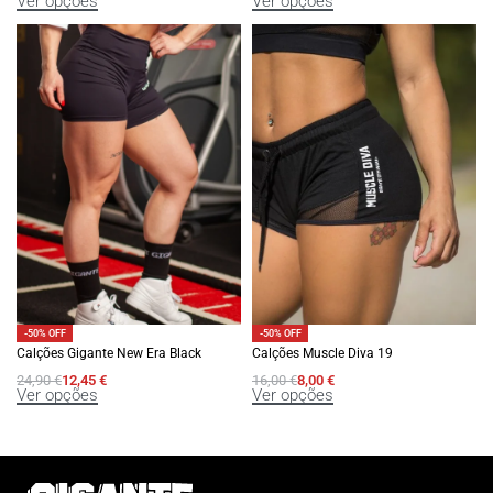
Ver opções
Ver opções
-50% OFF
-50% OFF
Calções Gigante New Era Black
Calções Muscle Diva 19
24,90
€
12,45
€
16,00
€
8,00
€
Ver opções
Ver opções