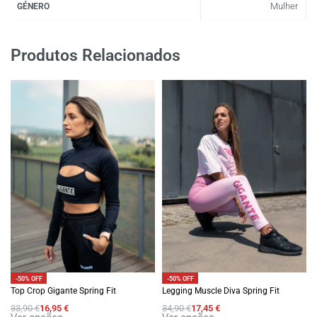
Mulher
GÉNERO
Produtos Relacionados
-50% OFF
-50% OFF
Top Crop Gigante Spring Fit
Legging Muscle Diva Spring Fit
33,90
€
16,95
€
34,90
€
17,45
€