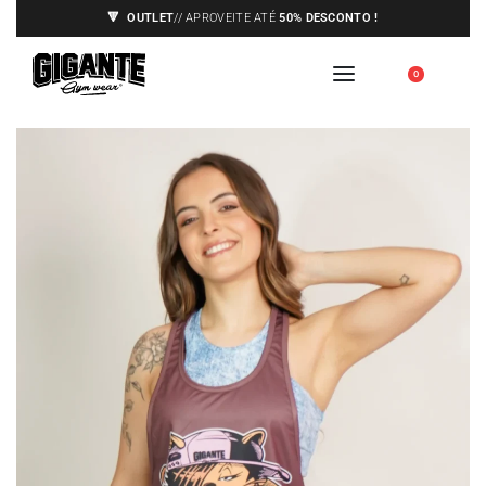
🔻
OUTLET
// APROVEITE ATÉ
50% DESCONTO !
ENVIOS APENAS PARA A EUROPA,
🇪🇺
0
VEJA AS CONDIÇÕES