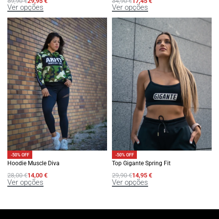
59,90
€
29,95
€
34,90
€
17,45
€
Ver opções
Ver opções
-50% OFF
-50% OFF
Hoodie Muscle Diva
Top Gigante Spring Fit
28,00
€
14,00
€
29,90
€
14,95
€
Ver opções
Ver opções