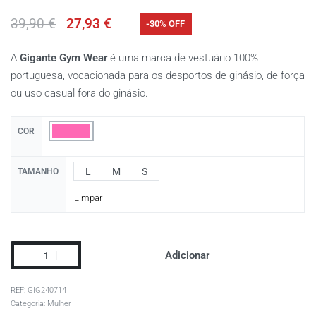
39,90
€
27,93
€
-30% OFF
A
Gigante Gym Wear
é uma marca de vestuário 100%
portuguesa, vocacionada para os desportos de ginásio, de força
ou uso casual fora do ginásio.
COR
L
M
S
TAMANHO
Limpar
Adicionar
GIG240714
Categoria:
Mulher