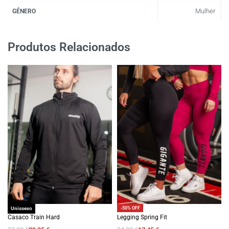
Mulher
GÉNERO
Produtos Relacionados
-50% OFF
-50% OFF
Unissexo
Casaco Train Hard
Legging Spring Fit