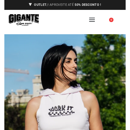
🔻
OUTLET
// APROVEITE ATÉ
50% DESCONTO !
ENVIOS APENAS PARA A EUROPA,
🇪🇺
0
VEJA AS CONDIÇÕES