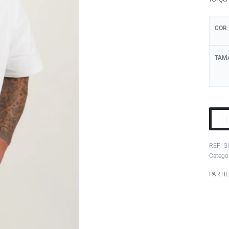
COR
TAM
G
Catego
PARTI