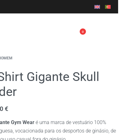
0
HOMEM
Shirt Gigante Skull
der
90
€
gante Gym Wear
é uma marca de vestuário 100%
guesa, vocacionada para os desportos de ginásio, de
 ou uso casual fora do ginásio.