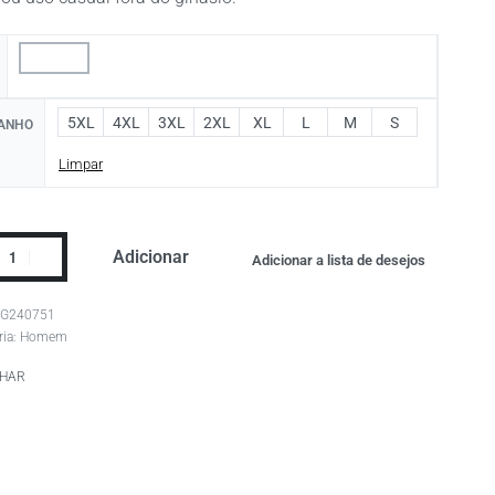
5XL
4XL
3XL
2XL
XL
L
M
S
ANHO
Limpar
Adicionar
Adicionar a lista de desejos
IG240751
ria:
Homem
LHAR