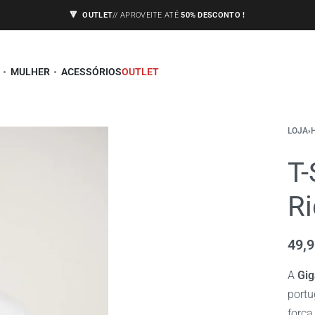
🔻
OUTLET
// APROVEITE ATÉ
50% DESCONTO !
ENVIOS APENAS PARA A EUROPA,
🇪🇺
VEJA AS CONDIÇÕES
MULHER
ACESSÓRIOS
OUTLET
LOJA
›
T-
Ri
49,
A
Gi
portu
força