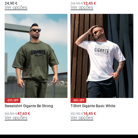
24,90
€
24,90
€
12,45
€
Ver opções
Ver opções
-25% OFF
-50% OFF
Sweatshirt Gigante Be Strong
T-Shirt Gigante Basic White
63,50
€
47,63
€
32,90
€
16,45
€
Ver opções
Ver opções