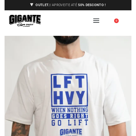
🔻
OUTLET
// APROVEITE ATÉ
50% DESCONTO !
ENVIOS APENAS PARA A EUROPA,
🇪🇺
0
VEJA AS CONDIÇÕES