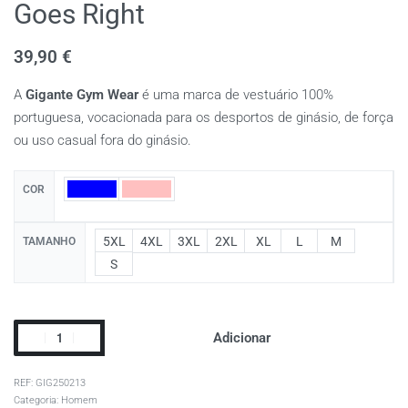
Goes Right
39,90
€
A
Gigante Gym Wear
é uma marca de vestuário 100%
portuguesa, vocacionada para os desportos de ginásio, de força
ou uso casual fora do ginásio.
COR
5XL
4XL
3XL
2XL
XL
L
M
TAMANHO
S
Adicionar
GIG250213
Categoria:
Homem